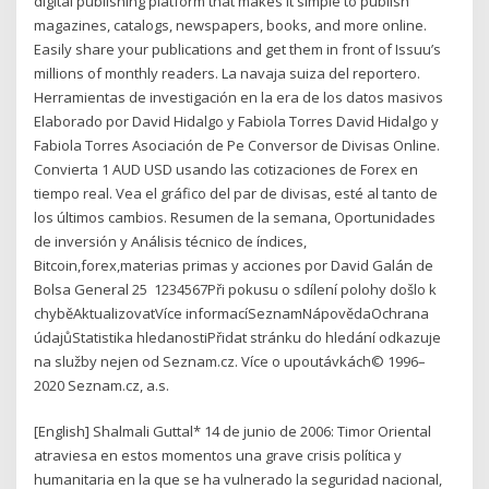
digital publishing platform that makes it simple to publish
magazines, catalogs, newspapers, books, and more online.
Easily share your publications and get them in front of Issuu’s
millions of monthly readers. La navaja suiza del reportero.
Herramientas de investigación en la era de los datos masivos
Elaborado por David Hidalgo y Fabiola Torres David Hidalgo y
Fabiola Torres Asociación de Pe Conversor de Divisas Online.
Convierta 1 AUD USD usando las cotizaciones de Forex en
tiempo real. Vea el gráfico del par de divisas, esté al tanto de
los últimos cambios. Resumen de la semana, Oportunidades
de inversión y Análisis técnico de índices,
Bitcoin,forex,materias primas y acciones por David Galán de
Bolsa General 25 1234567Při pokusu o sdílení polohy došlo k
chyběAktualizovatVíce informacíSeznamNápovědaOchrana
údajůStatistika hledanostiPřidat stránku do hledání odkazuje
na služby nejen od Seznam.cz. Více o upoutávkách© 1996–
2020 Seznam.cz, a.s.
[English] Shalmali Guttal* 14 de junio de 2006: Timor Oriental
atraviesa en estos momentos una grave crisis política y
humanitaria en la que se ha vulnerado la seguridad nacional,