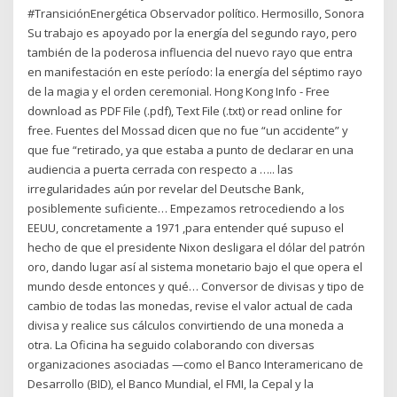
#TransiciónEnergética Observador político. Hermosillo, Sonora
Su trabajo es apoyado por la energía del segundo rayo, pero
también de la poderosa influencia del nuevo rayo que entra
en manifestación en este período: la energía del séptimo rayo
de la magia y el orden ceremonial. Hong Kong Info - Free
download as PDF File (.pdf), Text File (.txt) or read online for
free. Fuentes del Mossad dicen que no fue “un accidente” y
que fue “retirado, ya que estaba a punto de declarar en una
audiencia a puerta cerrada con respecto a ….. las
irregularidades aún por revelar del Deutsche Bank,
posiblemente suficiente… Empezamos retrocediendo a los
EEUU, concretamente a 1971 ,para entender qué supuso el
hecho de que el presidente Nixon desligara el dólar del patrón
oro, dando lugar así al sistema monetario bajo el que opera el
mundo desde entonces y qué… Conversor de divisas y tipo de
cambio de todas las monedas, revise el valor actual de cada
divisa y realice sus cálculos convirtiendo de una moneda a
otra. La Oficina ha seguido colaborando con diversas
organizaciones asociadas —como el Banco Interamericano de
Desarrollo (BID), el Banco Mundial, el FMI, la Cepal y la